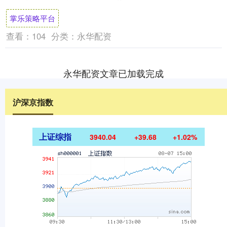
再次呼吁美方释放2个月前被强行控制的委
掌乐策略平台
内瑞拉....
查看：
104
分类：
永华配资
永华配资文章已加载完成
沪深京指数
上证综指
3940.04
+39.68
+1.02%