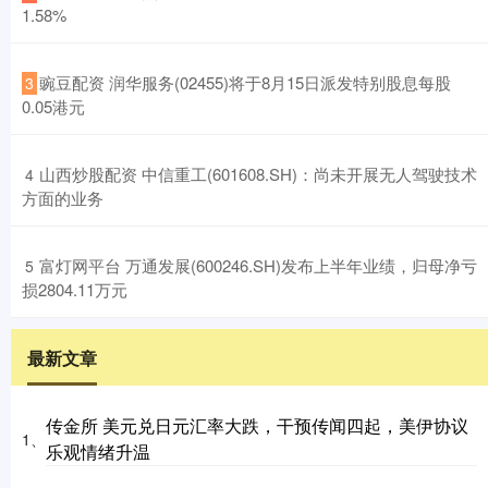
1.58%
​豌豆配资 润华服务(02455)将于8月15日派发特别股息每股
3
0.05港元
​山西炒股配资 中信重工(601608.SH)：尚未开展无人驾驶技术
4
方面的业务
​富灯网平台 万通发展(600246.SH)发布上半年业绩，归母净亏
5
损2804.11万元
最新文章
传金所 美元兑日元汇率大跌，干预传闻四起，美伊协议
1、
乐观情绪升温