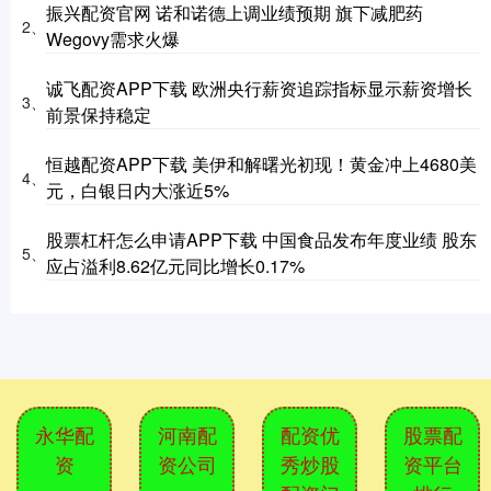
振兴配资官网 诺和诺德上调业绩预期 旗下减肥药
2、
Wegovy需求火爆
诚飞配资APP下载 欧洲央行薪资追踪指标显示薪资增长
3、
前景保持稳定
恒越配资APP下载 美伊和解曙光初现！黄金冲上4680美
4、
元，白银日内大涨近5%
股票杠杆怎么申请APP下载 中国食品发布年度业绩 股东
5、
应占溢利8.62亿元同比增长0.17%
永华配
河南配
配资优
股票配
资
资公司
秀炒股
资平台