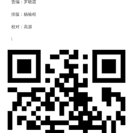
责编：罗晓霞
排版：杨喻程
校对：高源
\