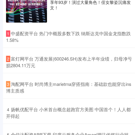
享年93岁！演过大量角色！侄女黎姿沉痛发
文！
​中盛配资平台 热门中概股多数下跌 纳斯达克中国金龙指数跌
1
1.58%
​富灯网平台 万通发展(600246.SH)发布上半年业绩，归母净亏
2
损2804.11万元
​淘配网平台 时尚博主marietrna穿搭指南：基础款也能穿出ins
3
博主质感
​扬帆优配平台 小米首台概念超跑官方美图 中国首个！人人都
4
开得起
​金信达配资APP下载 印度云服务企业Amagi押注传媒行业技
5