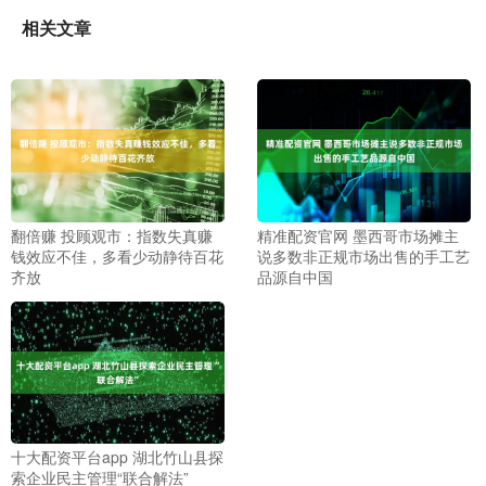
相关文章
翻倍赚 投顾观市：指数失真赚
精准配资官网 墨西哥市场摊主
钱效应不佳，多看少动静待百花
说多数非正规市场出售的手工艺
齐放
品源自中国
十大配资平台app 湖北竹山县探
索企业民主管理“联合解法”