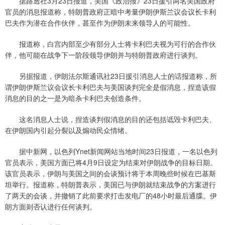
据路透社3月23日报道，美国《政治报》23日援引两名美国政府
官员的消息报道称，特朗普政府正暗中考量伊朗伊斯兰议会议长卡利
巴夫作为潜在合作伙伴，甚至作为伊朗未来领导人的可能性。
报道称，白宫内部至少有部分人士将卡利巴夫视为可行的合作伙
伴，他可能在战争下一阶段领导伊朗并与特朗普政府进行谈判。
另据报道，伊朗法尔斯通讯社23日援引消息人士的话报道称，所
谓伊朗伊斯兰议会议长卡利巴夫与美国谈判完全是假消息，捏造该假
消息的目的之一是为暗杀卡利巴夫创造条件。
这名消息人士说，捏造谈判假消息的目的还包括诋毁卡利巴夫、
在伊朗国内引起分裂以及煽动民众情绪。
据中新网，以色列Ynet新闻网站当地时间23日报道，一名以色列
官员表示，美国方面已将4月9日设定为结束对伊朗战争的目标日期。
该官员表示，伊朗与美国之间的会谈预计将于本周晚些时候在巴基斯
坦举行。报道称，特朗普表示，美国已与伊朗就结束战争的方案进行
了两天的会谈，并撤销了此前要求打击发电厂的48小时最后通牒。伊
朗方面则否认进行任何谈判。