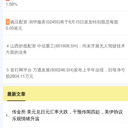
1.58%
​豌豆配资 润华服务(02455)将于8月15日派发特别股息每股
3
0.05港元
​山西炒股配资 中信重工(601608.SH)：尚未开展无人驾驶技术
4
方面的业务
​富灯网平台 万通发展(600246.SH)发布上半年业绩，归母净亏
5
损2804.11万元
最新文章
传金所 美元兑日元汇率大跌，干预传闻四起，美伊协议
1、
乐观情绪升温