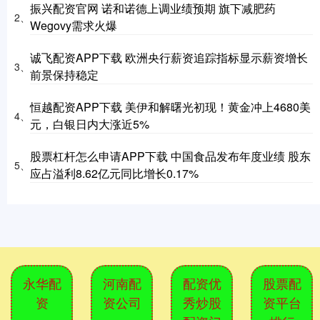
振兴配资官网 诺和诺德上调业绩预期 旗下减肥药
2、
Wegovy需求火爆
诚飞配资APP下载 欧洲央行薪资追踪指标显示薪资增长
3、
前景保持稳定
恒越配资APP下载 美伊和解曙光初现！黄金冲上4680美
4、
元，白银日内大涨近5%
股票杠杆怎么申请APP下载 中国食品发布年度业绩 股东
5、
应占溢利8.62亿元同比增长0.17%
永华配
河南配
配资优
股票配
资
资公司
秀炒股
资平台