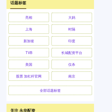
话题标签
亮相
大妈
上海
时隔
新加坡
印度
TVB
长城配资平台
美国
仅杀
股票 加杠杆官网
南京
全部话题标签
关注 永华配资