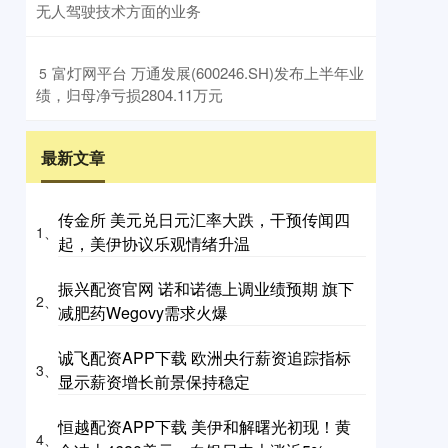
无人驾驶技术方面的业务
​富灯网平台 万通发展(600246.SH)发布上半年业
5
绩，归母净亏损2804.11万元
最新文章
传金所 美元兑日元汇率大跌，干预传闻四
1、
起，美伊协议乐观情绪升温
振兴配资官网 诺和诺德上调业绩预期 旗下
2、
减肥药Wegovy需求火爆
诚飞配资APP下载 欧洲央行薪资追踪指标
3、
显示薪资增长前景保持稳定
恒越配资APP下载 美伊和解曙光初现！黄
4、