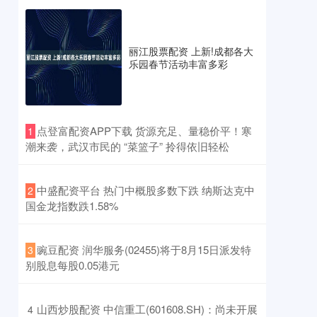
丽江股票配资 上新!成都各大
乐园春节活动丰富多彩
​点登富配资APP下载 货源充足、量稳价平！寒
1
潮来袭，武汉市民的 “菜篮子” 拎得依旧轻松
​中盛配资平台 热门中概股多数下跌 纳斯达克中
2
国金龙指数跌1.58%
​豌豆配资 润华服务(02455)将于8月15日派发特
3
别股息每股0.05港元
​山西炒股配资 中信重工(601608.SH)：尚未开展
4