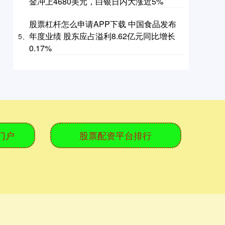
金冲上4680美元，白银日内大涨近5%
股票杠杆怎么申请APP下载 中国食品发布
年度业绩 股东应占溢利8.62亿元同比增长
5、
0.17%
门户
股票配资平台排行