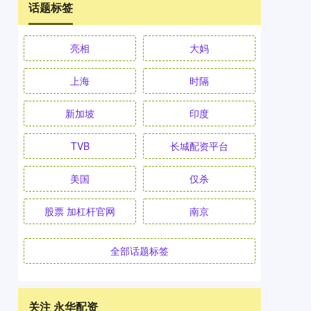
话题标签
亮相
大妈
上海
时隔
新加坡
印度
TVB
长城配资平台
美国
仅杀
股票 加杠杆官网
南京
全部话题标签
关注 永华配资