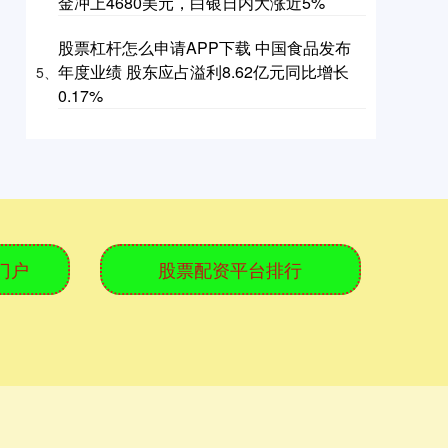
金冲上4680美元，白银日内大涨近5%
股票杠杆怎么申请APP下载 中国食品发布
年度业绩 股东应占溢利8.62亿元同比增长
5、
0.17%
门户
股票配资平台排行