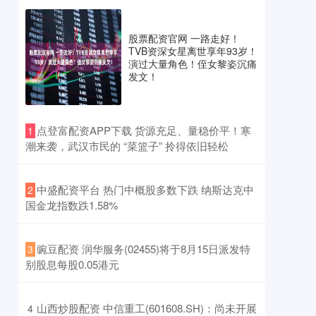
股票配资官网 一路走好！
TVB资深女星离世享年93岁！
演过大量角色！侄女黎姿沉痛
发文！
​点登富配资APP下载 货源充足、量稳价平！寒
1
潮来袭，武汉市民的 “菜篮子” 拎得依旧轻松
​中盛配资平台 热门中概股多数下跌 纳斯达克中
2
国金龙指数跌1.58%
​豌豆配资 润华服务(02455)将于8月15日派发特
3
别股息每股0.05港元
​山西炒股配资 中信重工(601608.SH)：尚未开展
4