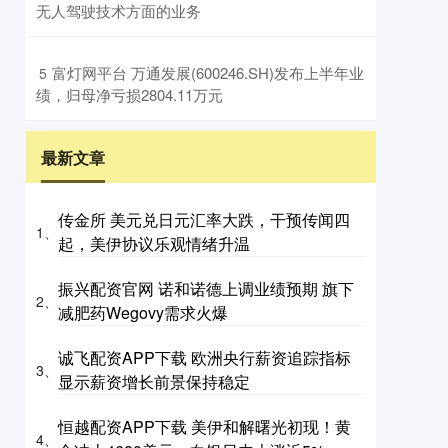
无人驾驶技术方面的业务
​富灯网平台 万通发展(600246.SH)发布上半年业
5
绩，归母净亏损2804.11万元
最新文章
传金所 美元兑日元汇率大跌，干预传闻四
1、
起，美伊协议乐观情绪升温
振兴配资官网 诺和诺德上调业绩预期 旗下
2、
减肥药Wegovy需求火爆
诚飞配资APP下载 欧洲央行薪资追踪指标
3、
显示薪资增长前景保持稳定
恒越配资APP下载 美伊和解曙光初现！黄
4、