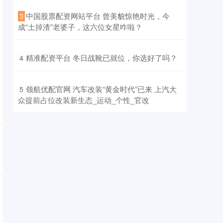
​中国股票配资网站平台 曾美貌惊艳时光，今
3
成“土掉渣”老婆子，这六位女星咋啦？
​精准配资平台 冬日战靴已就位，你选好了吗？
4
​领航优配官网 汽车改装“黄金时代”已来 上汽大
5
众提前占位改装新生态_运动_个性_官改