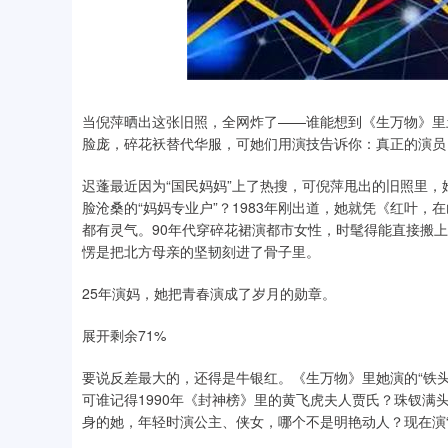
当倪萍晒出这张旧照，全网炸了——谁能想到《生万物》里土
脸庞，碎花袄替代华服，可她们用演技告诉你：真正的演员
迟蓬最近因为“国民妈妈”上了热搜，可倪萍甩出的旧照里
脸沧桑的“妈妈专业户”？1983年刚出道，她就凭《红叶
都有灵气。90年代穿碎花裙演都市女性，时髦得能直接搬上
愣是把北方母亲的坚韧刻进了骨子里。
25年演妈，她把青春演成了岁月的勋章。
展开剩余71%
要说反差最大的，还得是牛银红。《生万物》里她演的“铁
可谁记得1990年《封神榜》里的黄飞虎夫人贾氏？珠钗
身的她，年轻时演公主、侠女，哪个不是明艳动人？现在演“