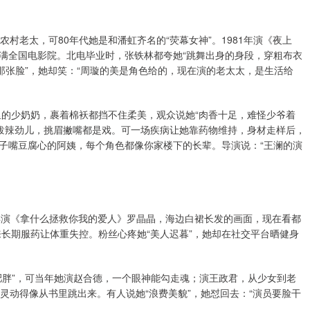
村老太，可80年代她是和潘虹齐名的“荧幕女神”。1981年演《夜上
满全国电影院。北电毕业时，张铁林都夸她“跳舞出身的身段，穿粗布衣
那张脸”，她却笑：“周璇的美是角色给的，现在演的老太太，是生活给
里的少奶奶，裹着棉袄都挡不住柔美，观众说她“肉香十足，难怪少爷着
的泼辣劲儿，挑眉撇嘴都是戏。可一场疾病让她靠药物维持，身材走样后，
子嘴豆腐心的阿姨，每个角色都像你家楼下的长辈。导演说：“王澜的演
002年演《拿什么拯救你我的爱人》罗晶晶，海边白裙长发的画面，现在看都
来长期服药让体重失控。粉丝心疼她“美人迟暮”，她却在社交平台晒健身
肥胖”，可当年她演赵合德，一个眼神能勾走魂；演王政君，从少女到老
灵动得像从书里跳出来。有人说她“浪费美貌”，她怼回去：“演员要脸干