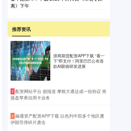
离》下午
推荐资讯
浙商期货配资APP下载 “看一
下”即支付！阿里巴巴公布首
款AI眼镜研发进展
​配资网站平台 据报道 摩根大通达成一份协议 将
1
接盘苹果信用卡业务
​融通资产配资APP下载 以色列中部多个地区遭
2
伊朗导弹碎片袭击