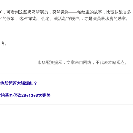
神”，可看到这些奶奶辈演员，突然觉得——皱纹里的故事，比玻尿酸香多
”的假象，这种“敢老、会老、演活老”的勇气，才是演员最珍贵的勋章。
参考。
永华配资提示：文章来自网络，不代表本站观点。
，他却凭苏大强爆红？
基奇仍砍28+13+8太完美