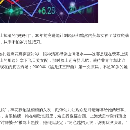
掉渣的“妈妈们”，30年前竟是能让刘晓庆都黯然的荧幕女神？皱纹爬满
，从来不怕岁月这把刀。
，她扎着麻花辫穿蓝衬衫，眼神清亮得像山涧溪水——这哪是现在荧幕上满
，在山的那边》拿下飞天奖女配，那时脸上还有婴儿肥，演待业青年却比谁
现在的复古秀场；2000年《黑龙江三部曲》第一次演妈，不足30岁的她
头娘”，碎花袄配乱糟糟的头发，刻薄劲儿让观众想冲进屏幕给她两巴掌。
满头，杏眼桃腮，站在朝歌宫殿里，端庄得像幅古画。上海戏剧学院科班出
讨嫌婆子”被骂上热搜，她倒挺淡定：“角色越招人恨，说明我没演砸。”