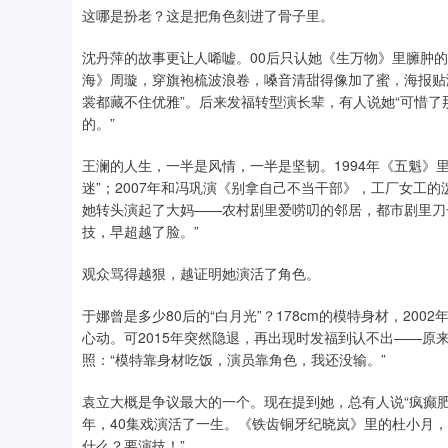
这哪是扮老？这是把角色刻进了骨子里。
沈丹萍的故事更让人唏嘘。00后只认她《生万物》里臃肿的农
海》周璇，穿旗袍梳波浪卷，嗓音清甜得像加了蜜，海报贴
裳都藏不住优雅”。后来发福转型演长辈，有人说她“可惜了
的。”
王澜的人生，一半是风情，一半是坚韧。1994年《五魁》
迷”；2007年和冯巩演《别拿自己不当干部》，工厂女工
她转头演起了大妈——农村剧里爱唠叨的邻居，都市剧里刀
技，早超越了脸。”
观众骂得越狠，越证明她演活了角色。
于娜曾是多少80后的“白月光”？178cm的模特身材，2
心动。可2015年突然隐退，再出现时发福到认不出——原
照：“模特靠身材吃饭，演员靠角色，我还没输。”
袁立大概是争议最大的一个。现在提到她，总有人说“疯癫
年，40集戏演活了一生。《铁齿铜牙纪晓岚》里的杜小月，
什么？要演技！”