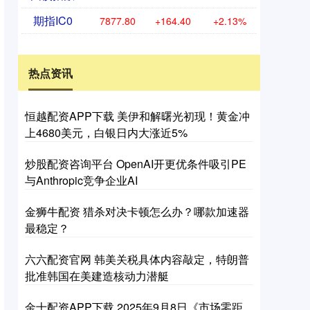
期指IC0
7877.80
+164.40
+2.13%
热点资讯
恒越配资APP下载 美伊和解曙光初现！黄金冲
上4680美元，白银日内大涨近5%
炒股配资咨询平台 OpenAI开更优条件吸引PE
与Anthropic竞争企业AI
金狮牛配资 猎杀对决卡顿怎么办？哪款加速器
最稳定？
六六配资官网 韩美关税具体内容敲定，特朗普
批准韩国在美建造核动力潜艇
金十配资APP下载 2025年9月8日《市场零距