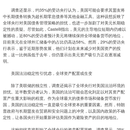
调查还显示，约35%的受访央行认为，美国可能会要求其盟友将
中长期债务转换为超长期零息债券等其他金融工具。这种设想反映了
全球央行对美国债务管理策略的担忧，也进一步加剧了对美元长期稳
定性的质疑。尽管如此，Castelli指出，美元的主导地位短期内仍难以
被撼动，近80%的受访者预计美元将继续保持全球储备货币的地位，
目前美元在全球外汇储备中的占比仍高达58%。然而，29%的受访央
行表示，鉴于近期形势发展，他们计划在未来减少对美国资产的投
资，这一比例虽低于去年，但仍显示出美元资产吸引力正在逐渐减
弱。
美国法治稳定性引忧虑，全球资产配置或生变
除了美联储的独立性，调查还揭示了全球央行对美国法治环境的
担忧。近半数受访者认为，美国的法治可能会恶化到足以对其资产配
置产生重大影响的程度。作为全球最大的债券市场和储备货币发行
国，美国的法治稳定性一直是吸引全球资本的重要因素。然而，特朗
普政府与长期盟友在贸易和安全问题上的冲突，以及国内政策的不确
定性，让各国央行开始重新评估美国作为避险资产的目的地地位。
这种担忧直接影响了全球央行的资产配置策略。调查显示，25%