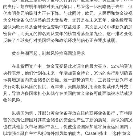
的央行计划在明年削减对美元的敞口，尽管这一比例略低于去年，但
仍表明美元的吸引力正在下降。与此同时，欧元、人民币和黄金被视
为全球储备仓位调整的最大受益者。尤其是在未来五年，储备经理普
遍认为欧元将从全球仓位变动中获益最多，其次是人民币和新兴的加
密资产，而美元的排名则从去年的榜首滑落至第九位。这种排名变化
反映了全球央行对美国经济和政治环境的信心正在逐步减弱。
黄金热潮再起，制裁风险推高回流需求
在非货币资产中，黄金无疑是此次调查的最大亮点。52%的受访
央行表示，他们计划在未来一年增加黄金持仓，39%的央行则明确表
示将增加国内黄金储备的份额。这一趋势的背后，主要源于新兴市场
央行对制裁风险的担忧。近年来，美国频繁利用金融制裁作为外交工
具，导致许多国家担心其储存在美国的黄金储备可能面临被冻结或没
收的风险。
以德国为例，其部分黄金储备存放在纽约联邦储备银行，而特朗
普的政策让德国对其黄金储备的安全性产生了新的质疑。类似的情况
也在其他新兴市场国家中发生，促使这些国家加速将黄金运回国内，
以增强金融自主性和抵御外部风险的能力。Castelli指出，这种“黄金