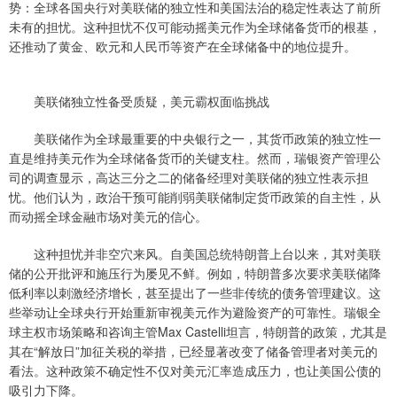
势：全球各国央行对美联储的独立性和美国法治的稳定性表达了前所
未有的担忧。这种担忧不仅可能动摇美元作为全球储备货币的根基，
还推动了黄金、欧元和人民币等资产在全球储备中的地位提升。
美联储独立性备受质疑，美元霸权面临挑战
美联储作为全球最重要的中央银行之一，其货币政策的独立性一
直是维持美元作为全球储备货币的关键支柱。然而，瑞银资产管理公
司的调查显示，高达三分之二的储备经理对美联储的独立性表示担
忧。他们认为，政治干预可能削弱美联储制定货币政策的自主性，从
而动摇全球金融市场对美元的信心。
这种担忧并非空穴来风。自美国总统特朗普上台以来，其对美联
储的公开批评和施压行为屡见不鲜。例如，特朗普多次要求美联储降
低利率以刺激经济增长，甚至提出了一些非传统的债务管理建议。这
些举动让全球央行开始重新审视美元作为避险资产的可靠性。瑞银全
球主权市场策略和咨询主管Max Castelli坦言，特朗普的政策，尤其是
其在“解放日”加征关税的举措，已经显著改变了储备管理者对美元的
看法。这种政策不确定性不仅对美元汇率造成压力，也让美国公债的
吸引力下降。